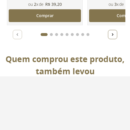
2
R$
39
,
20
3
R
Comprar
Compr
Quem comprou este produto,
também levou