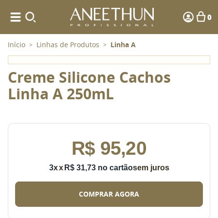
0
Início
Linhas de Produtos
Linha A
>
>
Creme Silicone Cachos
Linha A 250mL
R$
95
,
20
3
x
R$
31
,
73
sem juros
COMPRAR AGORA