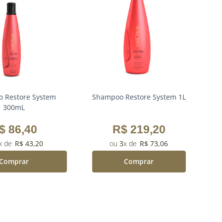
 Restore System
Shampoo Restore System 1L
Bo
300mL
$
86
,
40
R$
219
,
20
R$
43
,
20
3
R$
73
,
06
Comprar
Comprar