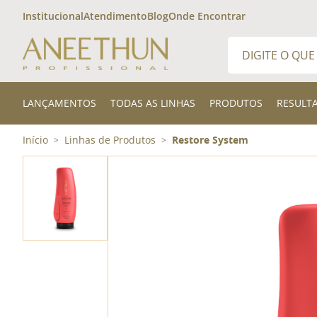
Institucional
Atendimento
Blog
Onde Encontrar
Digite o que desej
TERMOS MAIS 
LANÇAMENTOS
TODAS AS LINHAS
PRODUTOS
RESULT
1
º
shampoo
Início
Linhas de Produtos
Restore System
>
>
2
º
kit
3
º
finalizador