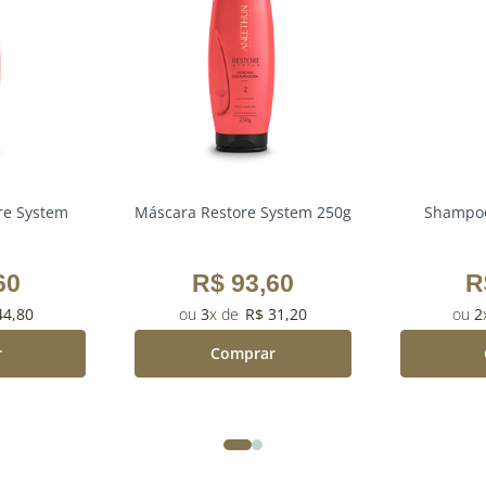
re System
Máscara Restore System 250g
Shampoo
60
R$
93
,
60
R
44
,
80
3
R$
31
,
20
2
r
Comprar