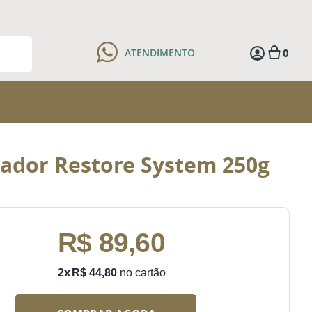
0
ATENDIMENTO
zador Restore System 250g
R$
89
,
60
R$
44
,
80
2