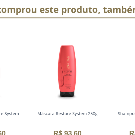
omprou este produto, també
re System
Máscara Restore System 250g
Shampoo
60
R$
93
,
60
R