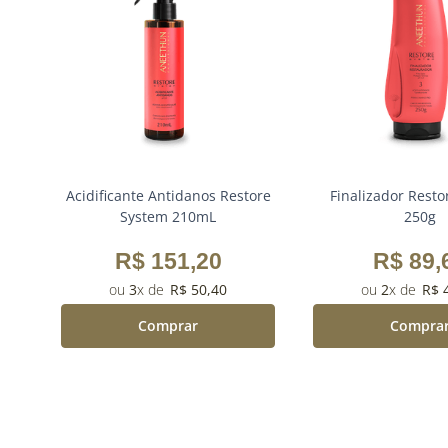
0mL
Acidificante Antidanos Restore
Finalizador Resto
System 210mL
250g
R$
151
,
20
R$
89
,
3
R$
50
,
40
2
R$
Comprar
Compra