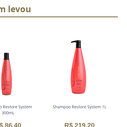
m levou
 Restore System
Shampoo Restore System 1L
Bo
300mL
$
86
,
40
R$
219
,
20