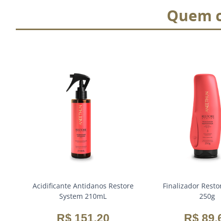
Quem c
0mL
Acidificante Antidanos Restore
Finalizador Resto
System 210mL
250g
R$
151
,
20
R$
89
,