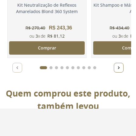
Kit Neutralização de Reflexos
Kit Shampoo e Másca
Amarelados Blond 360 System
A
R$
270
,
40
R$
243
,
36
R$
434
,
40
3
R$
81
,
12
3
R$
Comprar
Compr
Quem comprou este produto,
também levou