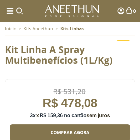
0
Início
Kits Aneethun
Kits Linhas
>
>
-
10%
Kit Linha A Spray
Multibenefícios (1L/Kg)
R$
531
,
20
R$
478
,
08
3
x
R$
159
,
36
sem juros
COMPRAR AGORA