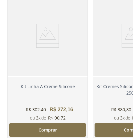
Kit Linha A Creme Silicone
Kit Cremes Silicone
250m
R$
302
,
40
R$
272
,
16
R$
380
,
80
3
R$
90
,
72
3
R$
Comprar
Compr