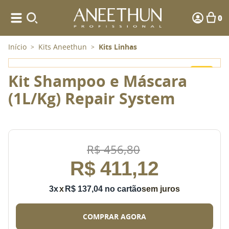
0
Início
Kits Aneethun
Kits Linhas
>
>
-
10%
Kit Shampoo e Máscara
(1L/Kg) Repair System
R$
456
,
80
R$
411
,
12
3
x
R$
137
,
04
sem juros
COMPRAR AGORA