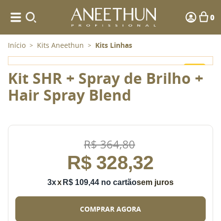
0
Início
Kits Aneethun
Kits Linhas
>
>
-
10%
Kit SHR + Spray de Brilho +
Hair Spray Blend
R$
364
,
80
R$
328
,
32
3
x
R$
109
,
44
sem juros
COMPRAR AGORA