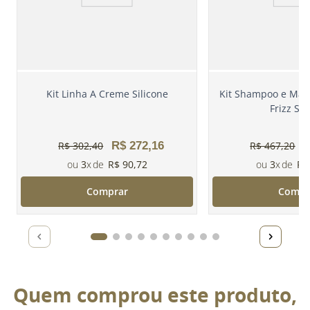
Kit Linha A Creme Silicone
Kit Shampoo e Másc
Frizz Sy
R$
302
,
40
R$
272
,
16
R$
467
,
20
3
R$
90
,
72
3
R$
Comprar
Compr
Quem comprou este produto,