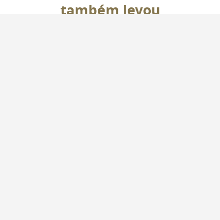
também levou
Kit Balance System
Kit Shampoo e Másca
A
R$
176
,
80
R$
159
,
12
R$
434
,
40