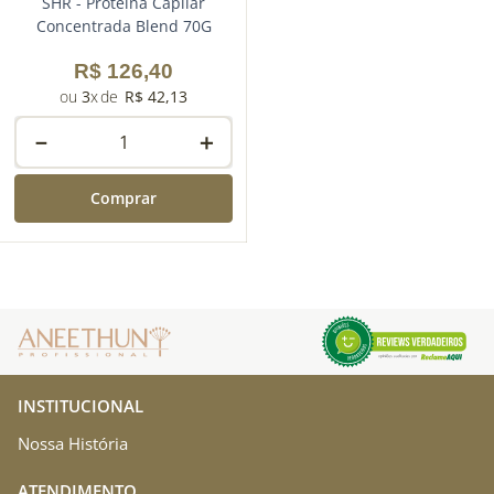
SHR - Proteína Capilar
Concentrada Blend 70G
R$
126
,
40
3
R$
42
,
13
－
＋
Comprar
INSTITUCIONAL
Nossa História
ATENDIMENTO