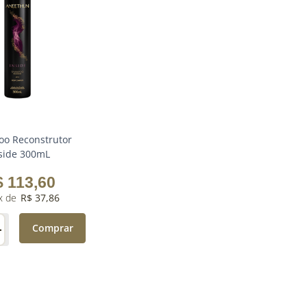
o Reconstrutor
side 300mL
$
113
,
60
R$
37
,
86
＋
Comprar