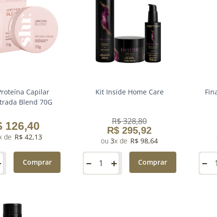
Proteína Capilar
Kit Inside Home Care
Fin
trada Blend 70G
R$
328
,
80
$
126
,
40
R$
295
,
92
R$
42
,
13
3
R$
98
,
64
＋
－
＋
－
Comprar
Comprar