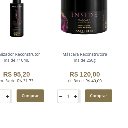
alizador Reconstrutor
Máscara Reconstrutora
Inside 110mL
Inside 250g
R$
95
,
20
R$
120
,
00
3
R$
31
,
73
3
R$
40
,
00
＋
－
＋
Comprar
Comprar