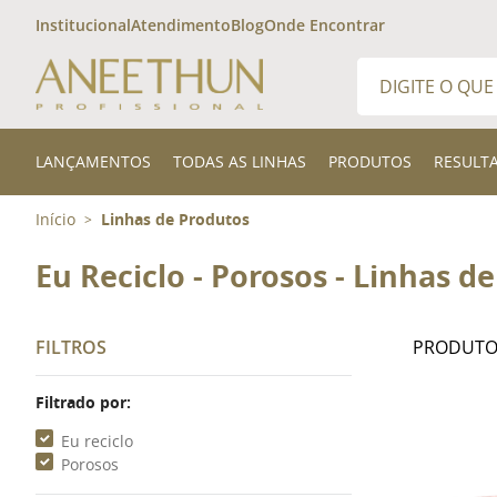
Institucional
Atendimento
Blog
Onde Encontrar
Digite o que desej
TERMOS MAIS 
LANÇAMENTOS
TODAS AS LINHAS
PRODUTOS
RESULT
1
º
shampoo
Início
Linhas de Produtos
>
2
º
kit
3
º
finalizador
Eu Reciclo - Porosos - Linhas d
FILTROS
Filtrado por:
Eu reciclo
Porosos