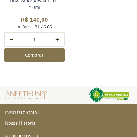
Finalizador Absolute Oil
210mL
R$
140
,
00
3
R$
46
,
66
－
＋
Comprar
INSTITUCIONAL
Nossa História
ATENDIMENTO