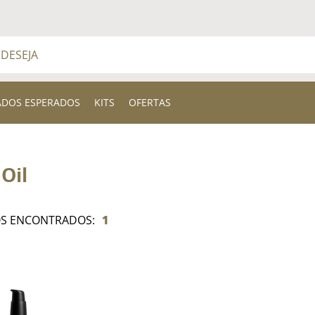
a
BUSCADOS
ADOS ESPERADOS
KITS
OFERTAS
Oil
1