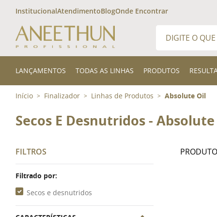
Institucional
Atendimento
Blog
Onde Encontrar
Digite o que desej
TERMOS MAIS 
LANÇAMENTOS
TODAS AS LINHAS
PRODUTOS
RESULT
1
º
shampoo
Início
Finalizador
Linhas de Produtos
Absolute Oil
>
>
>
2
º
finalizador
3
º
300ml
Secos E Desnutridos - Absolute 
FILTROS
Filtrado por:
Secos e desnutridos