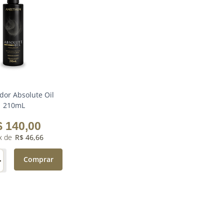
ador Absolute Oil
210mL
$
140
,
00
R$
46
,
66
＋
Comprar