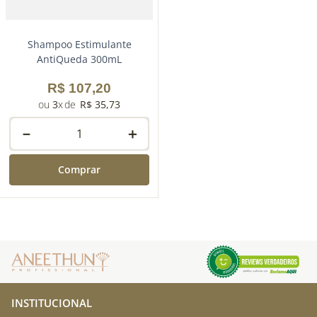
Shampoo Estimulante
AntiQueda 300mL
R$
107
,
20
3
R$
35
,
73
－
＋
Comprar
INSTITUCIONAL