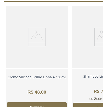
Shampoo Linh
Creme Silicone Brilho Linha A 100mL
R$
78
R$
48
,
00
2
R