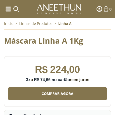
0
Início
Linhas de Produtos
Linha A
>
>
Máscara Linha A 1Kg
R$
224
,
00
3
x
R$
74
,
66
sem juros
COMPRAR AGORA