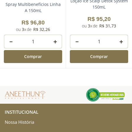
Loção Ice Scalp Detox System
Spray Multibenefícios Linha
150mL
A 150mL
R$
95
,
20
R$
96
,
80
3
R$
31
,
73
3
R$
32
,
26
－
＋
－
＋
Comprar
Comprar
INSTITUCIONAL
Nossa História