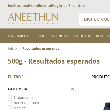
Institucional
Atendimento
Blog
Onde Encontrar
Digite o que desej
TERMOS MAIS 
LANÇAMENTOS
TODAS AS LINHAS
PRODUTOS
RESULT
1
º
shampoo
Início
Resultados esperados
>
2
º
kit
3
º
finalizador
500g - Resultados esperados
FILTROS
CATEGORIA
Tratamento
Normais a seco
Maciez