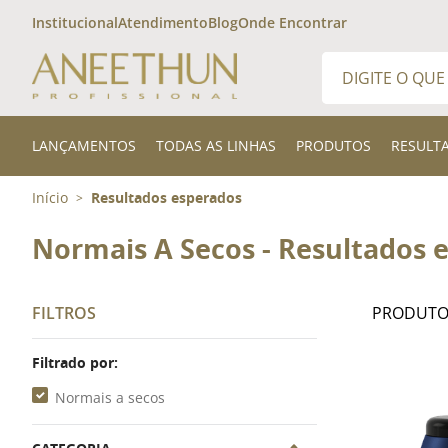
Institucional
Atendimento
Blog
Onde Encontrar
Digite o que desej
TERMOS MAIS 
LANÇAMENTOS
TODAS AS LINHAS
PRODUTOS
RESULT
1
º
shampoo
Início
Resultados esperados
>
2
º
finalizador
3
º
300ml
Normais A Secos - Resultados 
FILTROS
Filtrado por:
Normais a secos