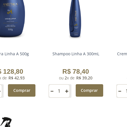
a Linha A 500g
Shampoo Linha A 300mL
Creme
$
128
,
80
R$
78
,
40
R$
42
,
93
2
R$
39
,
20
＋
－
＋
－
Comprar
Comprar