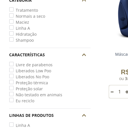
CATEGORIA
Tratamento
Normais a seco
Maciez
Linha A
Hidratação
Shampoo
Máscar
CARACTERÍSTICAS
Livre de parabenos
Liberados Low Poo
R
Liberados No Poo
3
Proteção térmica
Proteção solar
－
Não testado em animais
Eu reciclo
LINHAS DE PRODUTOS
Linha A