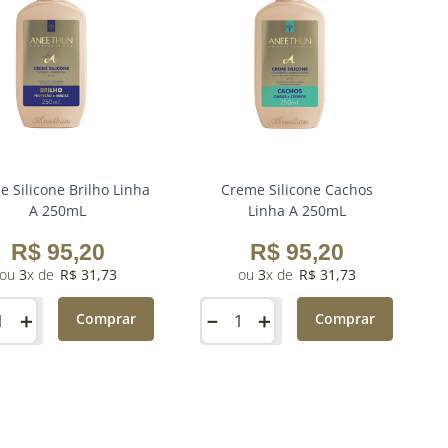
 Silicone Brilho Linha
Creme Silicone Cachos
A 250mL
Linha A 250mL
R$
95
,
20
R$
95
,
20
3
R$
31
,
73
3
R$
31
,
73
＋
－
＋
Comprar
Comprar