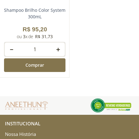
Shampoo Brilho Color System
300mL
R$
95
,
20
3
R$
31
,
73
－
＋
Comprar
INSTITUCIONAL
Nossa História