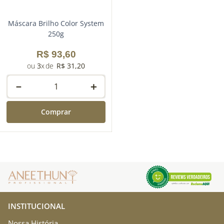
Máscara Brilho Color System
250g
R$
93
,
60
3
R$
31
,
20
－
＋
Comprar
INSTITUCIONAL
Nossa História