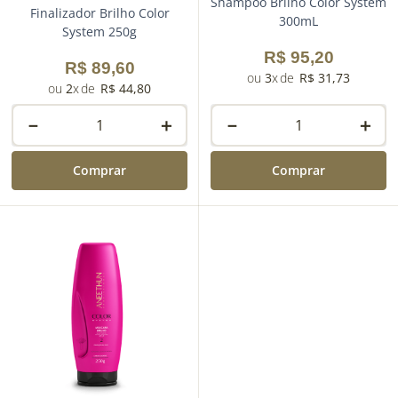
Shampoo Brilho Color System
Finalizador Brilho Color
300mL
System 250g
R$
95
,
20
R$
89
,
60
3
R$
31
,
73
2
R$
44
,
80
－
＋
－
＋
Comprar
Comprar