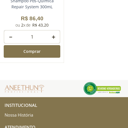
Shampoo Pós-Química
Repair System 300mL
R$
86
,
40
2
R$
43
,
20
－
＋
Comprar
INSTITUCIONAL
Nossa História
ATENDIMENTO