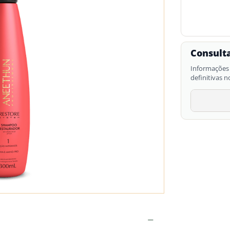
Consulta
Informações 
definitivas n
−