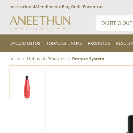
Institucional
Atendimento
Blog
Onde Encontrar
Digite o que desej
TERMOS MAIS 
LANÇAMENTOS
TODAS AS LINHAS
PRODUTOS
RESULT
1
º
shampoo
Início
Linhas de Produtos
Restore System
>
>
2
º
finalizador
3
º
300ml