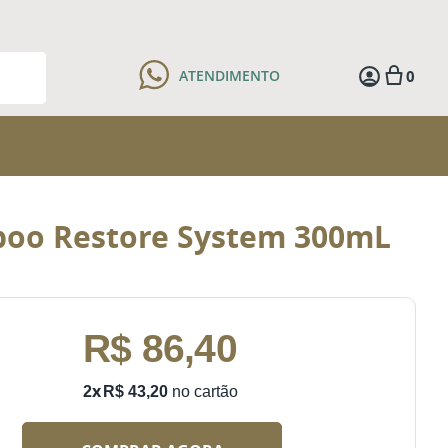
0
ATENDIMENTO
oo Restore System 300mL
R$
86
,
40
R$
43
,
20
2