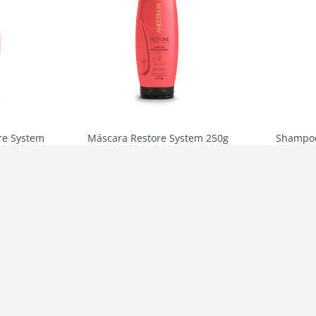
re System
Máscara Restore System 250g
Shampoo
60
R$
93
,
60
R
44
,
80
3
R$
31
,
20
2
r
Comprar