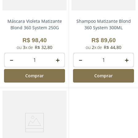
Máscara Violeta Matizante
Shampoo Matizante Blond
Blond 360 System 250G
360 System 300ML
R$
98
,
40
R$
89
,
60
3
R$
32
,
80
2
R$
44
,
80
－
＋
－
＋
Comprar
Comprar