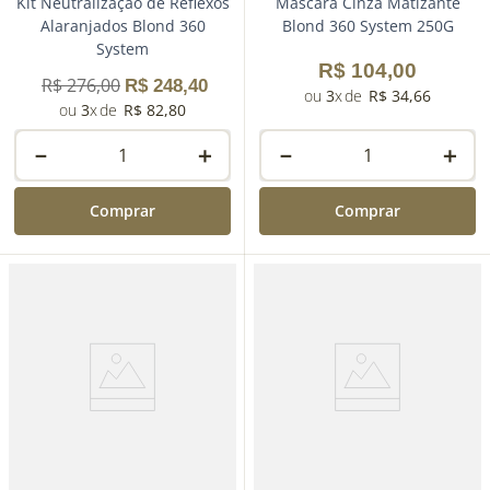
Kit Neutralização de Reflexos
Máscara Cinza Matizante
Alaranjados Blond 360
Blond 360 System 250G
System
R$
104
,
00
R$
276
,
00
R$
248
,
40
3
R$
34
,
66
3
R$
82
,
80
－
＋
－
＋
Comprar
Comprar