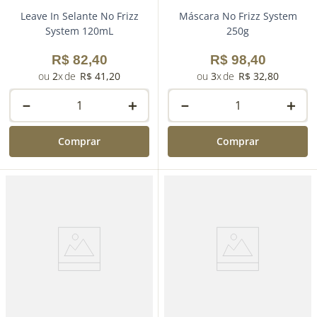
Leave In Selante No Frizz
Máscara No Frizz System
System 120mL
250g
R$
82
,
40
R$
98
,
40
2
R$
41
,
20
3
R$
32
,
80
－
＋
－
＋
Comprar
Comprar