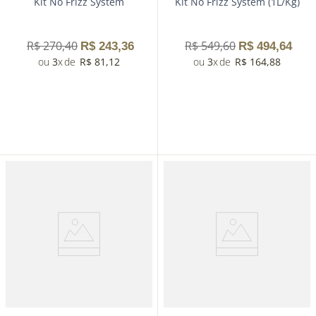
Kit No Frizz System
Kit No Frizz System (1L/Kg)
R$
270
,
40
R$
549
,
60
R$
243
,
36
R$
494
,
64
3
R$
81
,
12
3
R$
164
,
88
－
＋
－
＋
Comprar
Comprar