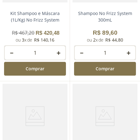
Kit Shampoo e Máscara
Shampoo No Frizz System
(1L/Kg) No Frizz System
300mL
R$
467
,
20
R$
89
,
60
R$
420
,
48
3
R$
140
,
16
2
R$
44
,
80
－
＋
－
＋
Comprar
Comprar