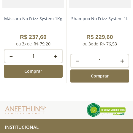
Máscara No Frizz System 1Kg
Shampoo No Frizz System 1L
R$
237
,
60
R$
229
,
60
3
R$
79
,
20
3
R$
76
,
53
－
＋
－
＋
Comprar
Comprar
INSTITUCIONAL