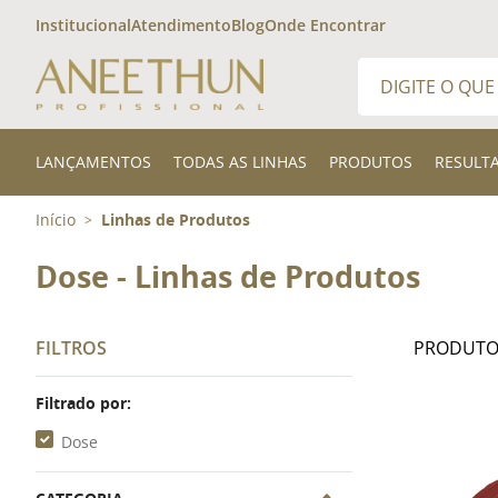
Institucional
Atendimento
Blog
Onde Encontrar
Digite o que desej
TERMOS MAIS 
LANÇAMENTOS
TODAS AS LINHAS
PRODUTOS
RESULT
1
º
shampoo
Início
Linhas de Produtos
>
2
º
finalizador
3
º
300ml
Dose - Linhas de Produtos
FILTROS
Filtrado por:
Dose