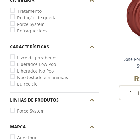
CATEGORIA
Tratamento
Redução de queda
Force System
Enfraquecidos
CARACTERÍSTICAS
Livre de parabenos
Dose Fo
Liberados Low Poo
S
Liberados No Poo
Não testado em animais
R
Eu reciclo
－
LINHAS DE PRODUTOS
Force System
MARCA
Aneethun