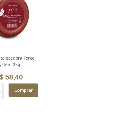
rtalecedora Force
ystem 25g
$
58
,
40
＋
Comprar