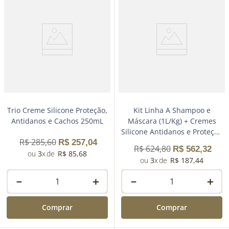
Trio Creme Silicone Proteção,
Kit Linha A Shampoo e
Antidanos e Cachos 250mL
Máscara (1L/Kg) + Cremes
Silicone Antidanos e Proteção
R$
285
,
60
R$
257
,
04
250mL
R$
624
,
80
R$
562
,
32
3
R$
85
,
68
3
R$
187
,
44
－
＋
－
＋
Comprar
Comprar