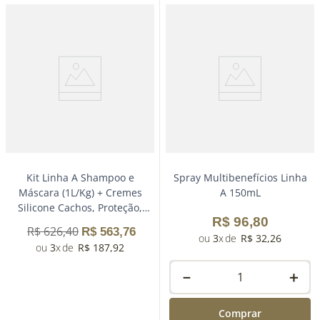
Kit Linha A Shampoo e
Spray Multibenefícios Linha
Máscara (1L/Kg) + Cremes
A 150mL
Silicone Cachos, Proteção,
R$
96
,
80
Antidanos e Brilho 100mL
R$
626
,
40
R$
563
,
76
3
R$
32
,
26
3
R$
187
,
92
－
＋
Comprar