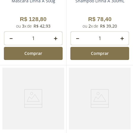
Máscara Linha A 500g
Shampoo Linha A 300mL
R$
128
,
80
R$
78
,
40
3
R$
42
,
93
2
R$
39
,
20
－
＋
－
＋
Comprar
Comprar