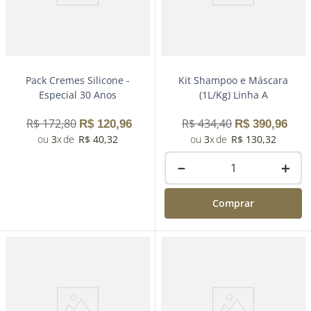
Comprar
Pack Cremes Silicone -
Kit Shampoo e Máscara
Especial 30 Anos
(1L/Kg) Linha A
R$
172
,
80
R$
434
,
40
R$
120
,
96
R$
390
,
96
3
R$
40
,
32
3
R$
130
,
32
－
＋
Comprar
－
＋