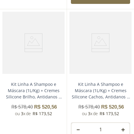
－
＋
Comprar
Kit Linha A Shampoo e
Kit Linha A Shampoo e
Máscara (1L/Kg) + Cremes
Máscara (1L/Kg) + Cremes
Silicone Brilho, Antidanos e
Silicone Cachos, Antidanos e
Proteção 100mL
Proteção 100mL
R$
578
,
40
R$
578
,
40
R$
520
,
56
R$
520
,
56
3
R$
173
,
52
3
R$
173
,
52
－
＋