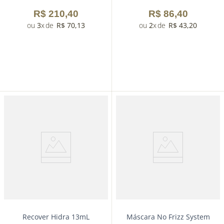
R$
210
,
40
R$
86
,
40
3
R$
70
,
13
2
R$
43
,
20
－
＋
－
＋
Comprar
Comprar
Recover Hidra 13mL
Máscara No Frizz System