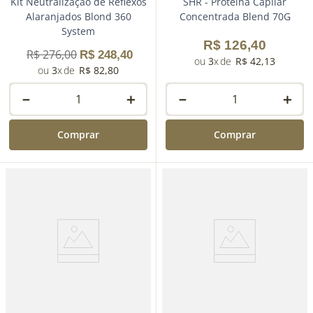
Kit Neutralização de Reflexos
SHR - Proteína Capilar
Alaranjados Blond 360
Concentrada Blend 70G
System
R$
126
,
40
R$
276
,
00
R$
248
,
40
3
R$
42
,
13
3
R$
82
,
80
－
＋
－
＋
Comprar
Comprar