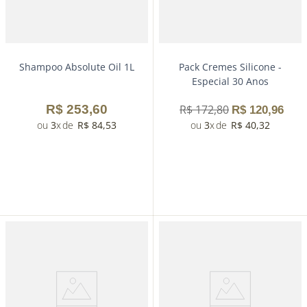
Shampoo Absolute Oil 1L
Pack Cremes Silicone -
Especial 30 Anos
R$
253
,
60
R$
172
,
80
R$
120
,
96
3
R$
84
,
53
3
R$
40
,
32
－
＋
－
＋