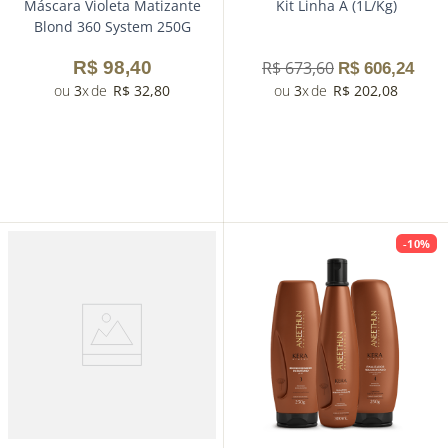
Máscara Violeta Matizante
Kit Linha A (1L/Kg)
Blond 360 System 250G
R$
98
,
40
R$
673
,
60
R$
606
,
24
3
R$
32
,
80
3
R$
202
,
08
-
10%
－
＋
－
＋
Comprar
Comprar