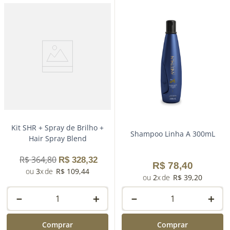
Kit SHR + Spray de Brilho +
Shampoo Linha A 300mL
Hair Spray Blend
R$
364
,
80
R$
328
,
32
R$
78
,
40
3
R$
109
,
44
2
R$
39
,
20
－
＋
－
＋
Comprar
Comprar