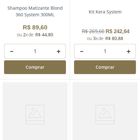
Shampoo Matizante Blond
Kit Kera System
360 System 300ML
R$
89
,
60
R$
269
,
60
R$
242
,
64
2
R$
44
,
80
3
R$
80
,
88
－
＋
－
＋
Comprar
Comprar