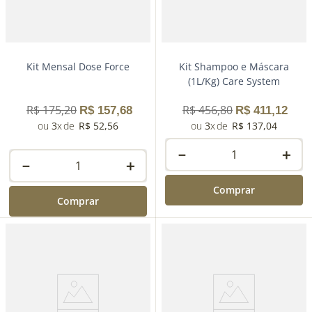
Kit Mensal Dose Force
Kit Shampoo e Máscara
(1L/Kg) Care System
R$
175
,
20
R$
456
,
80
R$
157
,
68
R$
411
,
12
3
R$
52
,
56
3
R$
137
,
04
－
＋
－
＋
Comprar
Comprar