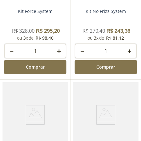
Kit Force System
Kit No Frizz System
R$
328
,
00
R$
270
,
40
R$
295
,
20
R$
243
,
36
3
R$
98
,
40
3
R$
81
,
12
－
＋
－
＋
Comprar
Comprar