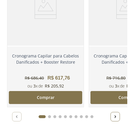
Cronograma Capilar para Cabelos
Cronograma Capila
Danificados + Booster Restore
Danificados + 
R$
686
,
40
R$
617
,
76
R$
716
,
80
3
R$
205
,
92
3
R$
Comprar
Compr