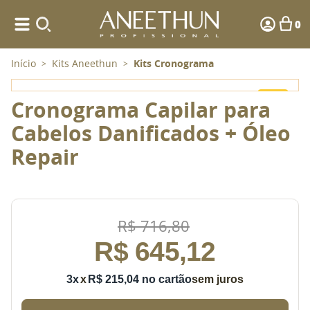
0
Início
Kits Aneethun
Kits Cronograma
>
>
-
10%
Cronograma Capilar para
Cabelos Danificados + Óleo
Repair
R$
716
,
80
R$
645
,
12
3
x
R$
215
,
04
sem juros