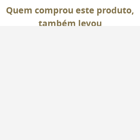
Quem comprou este produto,
também levou
Cronograma Capilar para Cabelos
Cronograma Capila
Danificados + Booster Restore
Danificados + 