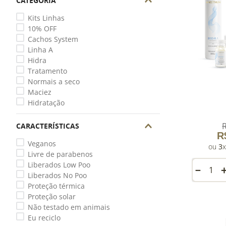
CATEGORIA
Kits Linhas
10% OFF
Cachos System
Linha A
Hidra
Tratamento
Normais a seco
Maciez
Hidratação
CARACTERÍSTICAS
R
Veganos
3
Livre de parabenos
Liberados Low Poo
－
Liberados No Poo
Proteção térmica
Proteção solar
Não testado em animais
Eu reciclo