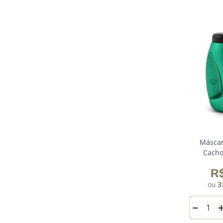
Máscar
Cacho
R
3
－