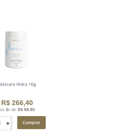
Máscara Hidra 1Kg
R$
266
,
40
3
R$
88
,
80
＋
Comprar