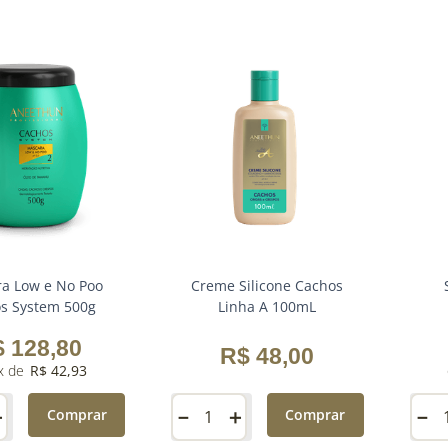
a Low e No Poo
Creme Silicone Cachos
s System 500g
Linha A 100mL
$
128
,
80
R$
48
,
00
R$
42
,
93
＋
－
＋
－
Comprar
Comprar