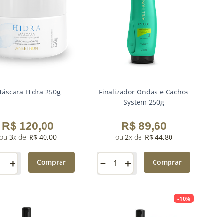
áscara Hidra 250g
Finalizador Ondas e Cachos
System 250g
R$
120
,
00
R$
89
,
60
3
R$
40
,
00
2
R$
44
,
80
＋
－
＋
Comprar
Comprar
-
10%