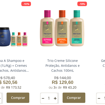
-
10%
-
10%
nha A Shampoo e
Trio Creme Silicone
Ge
(1L/Kg) + Cremes
Proteção, Antidanos e
C
Cachos, Antidanos e
Cachos 100mL
teção 100mL
R$
578
,
40
R$
144
,
00
$
520
,
56
R$
129
,
60
R$
173
,
52
3
R$
43
,
20
＋
－
＋
－
Comprar
Comprar