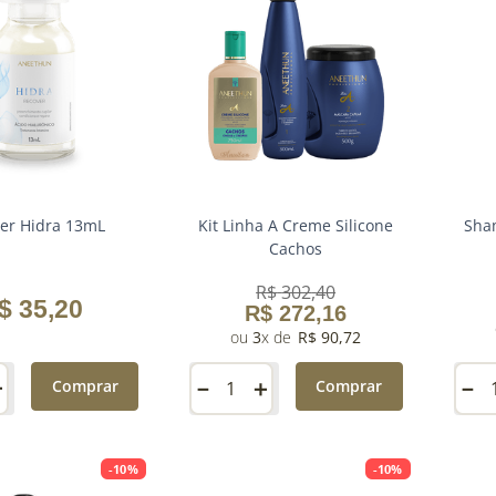
er Hidra 13mL
Kit Linha A Creme Silicone
Sha
Cachos
R$
302
,
40
$
35
,
20
R$
272
,
16
3
R$
90
,
72
＋
Comprar
－
＋
－
Comprar
-
10%
-
10%