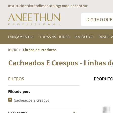
Institucional
Atendimento
Blog
Onde Encontrar
Digite o que desej
TERMOS MAIS 
LANÇAMENTOS
TODAS AS LINHAS
PRODUTOS
RESULT
1
º
shampoo
Início
Linhas de Produtos
>
2
º
finalizador
3
º
300ml
Cacheados E Crespos - Linhas 
FILTROS
Filtrado por:
Cacheados e crespos