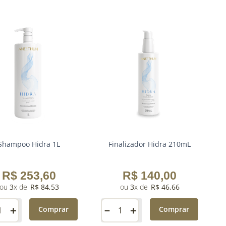
Shampoo Hidra 1L
Finalizador Hidra 210mL
R$
253
,
60
R$
140
,
00
3
R$
84
,
53
3
R$
46
,
66
＋
－
＋
Comprar
Comprar