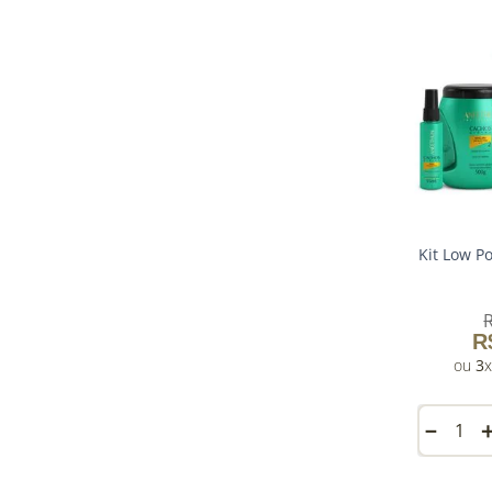
Kit Low P
R
3
－