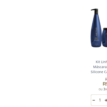
Kit Li
Máscara 
Silicone 
Pro
R
3
－