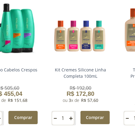
oo Cabelos Crespos
Kit Cremes Silicone Linha
T
Completa 100mL
Pr
R$
505
,
60
R$
192
,
00
$
455
,
04
R$
172
,
80
R$
151
,
68
3
R$
57
,
60
＋
－
＋
－
Comprar
Comprar