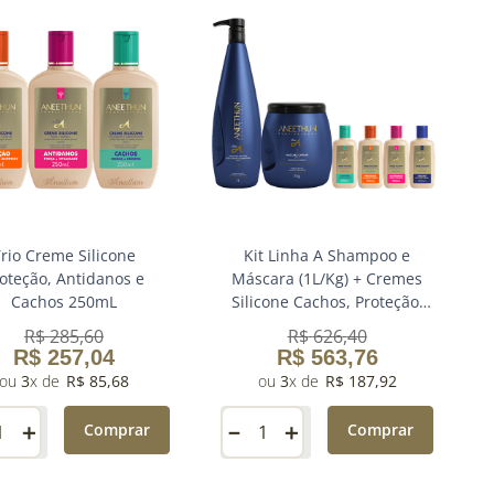
rio Creme Silicone
Kit Linha A Shampoo e
oteção, Antidanos e
Máscara (1L/Kg) + Cremes
Cachos 250mL
Silicone Cachos, Proteção,
Antidanos e Brilho 100mL
R$
285
,
60
R$
626
,
40
R$
257
,
04
R$
563
,
76
3
R$
85
,
68
3
R$
187
,
92
＋
－
＋
Comprar
Comprar