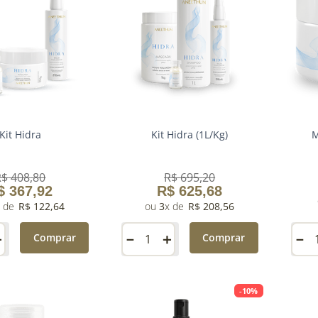
Kit Hidra
Kit Hidra (1L/Kg)
M
R$
408
,
80
R$
695
,
20
$
367
,
92
R$
625
,
68
R$
122
,
64
3
R$
208
,
56
＋
－
＋
－
Comprar
Comprar
-
10%