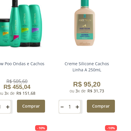
Low Poo Ondas e Cachos
Creme Silicone Cachos
Linha A 250mL
R$
505
,
60
R$
95
,
20
R$
455
,
04
3
R$
31
,
73
3
R$
151
,
68
＋
－
＋
Comprar
Comprar
-
10%
-
10%