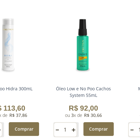
oo Hidra 300mL
Óleo Low e No Poo Cachos
System 55mL
$
113
,
60
R$
92
,
00
R$
37
,
86
3
R$
30
,
66
＋
－
＋
－
Comprar
Comprar