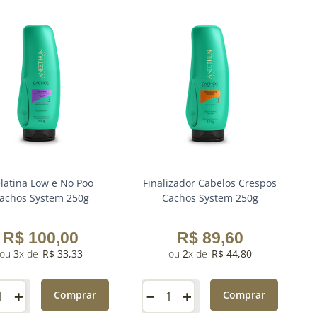
latina Low e No Poo
Finalizador Cabelos Crespos
achos System 250g
Cachos System 250g
R$
100
,
00
R$
89
,
60
3
R$
33
,
33
2
R$
44
,
80
＋
－
＋
Comprar
Comprar