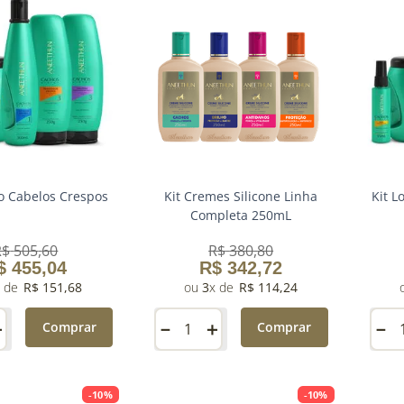
oo Cabelos Crespos
Kit Cremes Silicone Linha
Kit 
Completa 250mL
R$
505
,
60
R$
380
,
80
$
455
,
04
R$
342
,
72
R$
151
,
68
3
R$
114
,
24
＋
－
＋
－
Comprar
Comprar
-
10%
-
10%