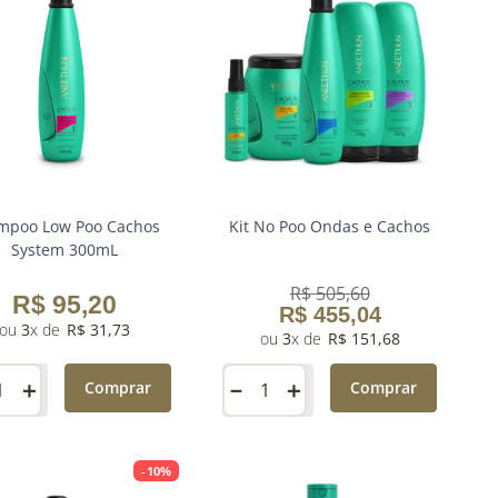
mpoo Low Poo Cachos
Kit No Poo Ondas e Cachos
System 300mL
R$
505
,
60
R$
95
,
20
R$
455
,
04
3
R$
31
,
73
3
R$
151
,
68
＋
－
＋
Comprar
Comprar
-
10%