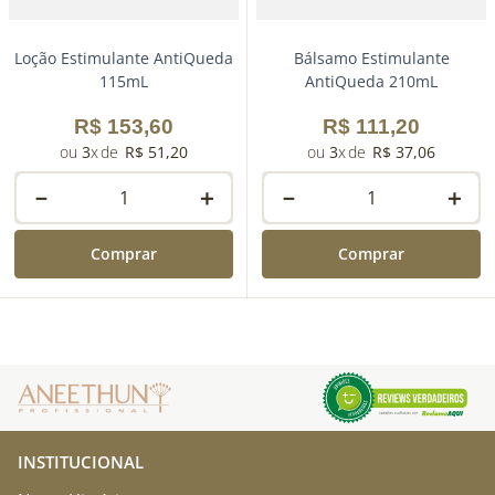
Loção Estimulante AntiQueda
Bálsamo Estimulante
115mL
AntiQueda 210mL
R$
153
,
60
R$
111
,
20
3
R$
51
,
20
3
R$
37
,
06
－
＋
－
＋
Comprar
Comprar
INSTITUCIONAL