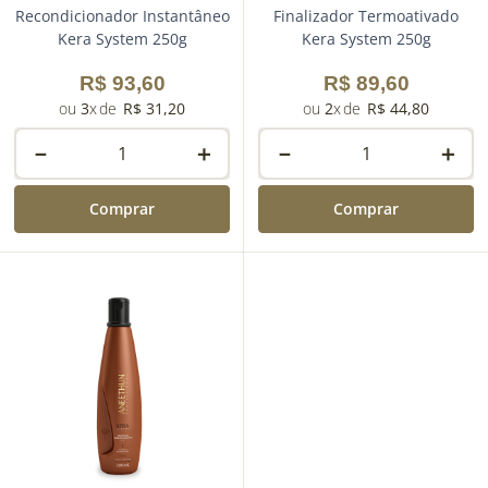
Recondicionador Instantâneo
Finalizador Termoativado
Kera System 250g
Kera System 250g
R$
93
,
60
R$
89
,
60
3
R$
31
,
20
2
R$
44
,
80
－
＋
－
＋
Comprar
Comprar