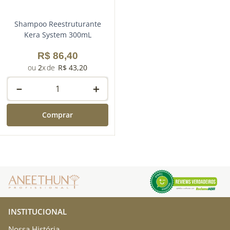
Shampoo Reestruturante
Kera System 300mL
R$
86
,
40
2
R$
43
,
20
－
＋
Comprar
INSTITUCIONAL
Nossa História